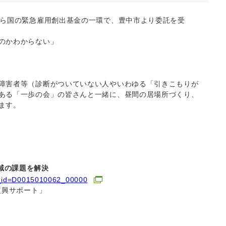
から国の緊急雇用創出基金の一環で、豊中市より委託を受
のかわからない」
障害者等（診断がついていない人やいわゆる「引きこもりが
ある「一歩の会」の皆さんと一緒に、昼間の居場所づくり、
ます。
域の課題を解決
das_id=D0015010062_00000
復興サポート」