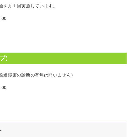
会を月１回実施しています。
00
プ）
発達障害の診断の有無は問いません）
00
ト