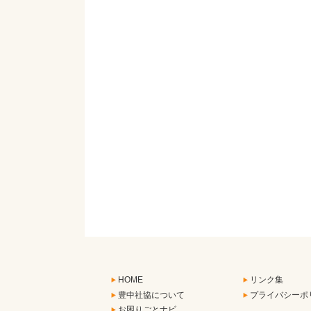
HOME
リンク集
豊中社協について
プライバシーポ
お困りごとナビ