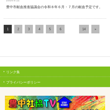
2026.6.12
豊中市献血推進協議会の令和８年６月・７月の献血予定です。
1
2
3
4
5
6
…
14
»
リンク集
プライバシーポリシー