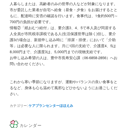
人暮らしまたは、高齢者のみの世帯の人などが対象になります。
市が委託した業者が自宅へ給食（昼食・夕食）をお届けするとと
もに、配達時に安否の確認を行います。食事代は、1食約500円～
700円の負担が必要です。
情報②「紙おむつ給付」は、要介護3、4、5で本人及び同居する
人全員が市民税非課税である人(生活保護世帯は除く)但し、要介
護3の場合は、新規申し込み時に「排尿・排便」において「介助
等」は必要な人に限られます。月に1回の支給で、介護度4、5は
8,000円まで、介護度3は、5,000円までの現物支給です。
お申し込み希望の人は、豊中市長寿安心課（06-6858-2856）へお
問い合わせください。
これから寒い季節になりますが、運動やバランスの良い食事をと
るなど、身体も心も温めて風邪などひかないようにお過ごしくだ
さい。
カテゴリー:
ケアプランセンターほほえみ
カレンダー