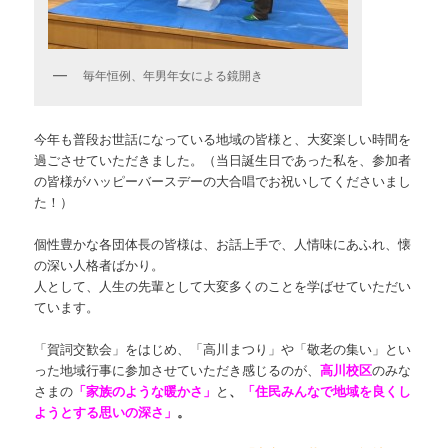
毎年恒例、年男年女による鏡開き
今年も普段お世話になっている地域の皆様と、大変楽しい時間を
過ごさせていただきました。（当日誕生日であった私を、参加者
の皆様がハッピーバースデーの大合唱でお祝いしてくださいまし
た！）
個性豊かな各団体長の皆様は、お話上手で、人情味にあふれ、懐
の深い人格者ばかり。
人として、人生の先輩として大変多くのことを学ばせていただい
ています。
「賀詞交歓会」をはじめ、「高川まつり」や「敬老の集い」とい
った地域行事に参加させていただき感じるのが、
高川校区
のみな
さまの
「家族のような暖かさ」
と
、
「住民みんなで地域を良くし
ようと
する思いの深さ」
。