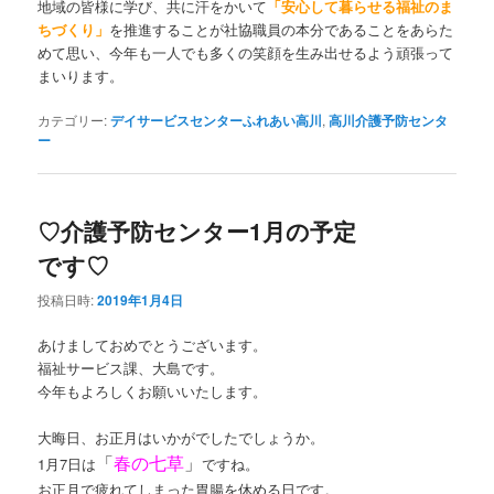
地域の皆様に学び、共に汗をかいて
「安心して暮らせる福祉のま
ちづくり」
を推進することが社協職員の本分であることをあらた
めて思い、今年も一人でも多くの笑顔を生み出せるよう頑張って
まいります。
カテゴリー:
デイサービスセンターふれあい高川
,
高川介護予防センタ
ー
♡介護予防センター1月の予定
です♡
投稿日時:
2019年1月4日
あけましておめでとうございます。
福祉サービス課、大島です。
今年もよろしくお願いいたします。
大晦日、お正月はいかがでしたでしょうか。
「
春の七草
」
1月7日は
ですね。
お正月で疲れてしまった胃腸を休める日です。