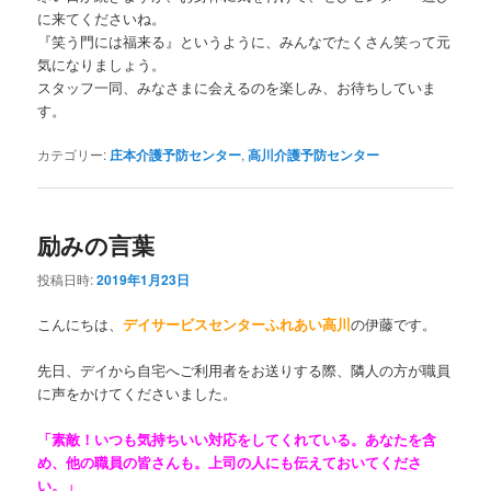
に来てくださいね。
『笑う門には福来る』というように、みんなでたくさん笑って元
気になりましょう。
スタッフ一同、みなさまに会えるのを楽しみ、お待ちしていま
す。
カテゴリー:
庄本介護予防センター
,
高川介護予防センター
励みの言葉
投稿日時:
2019年1月23日
こんにちは、
デイサービスセンターふれあい高川
の伊藤です。
先日、デイから自宅へご利用者をお送りする際、隣人の方が職員
に声をかけてくださいました。
「素敵！いつも気持ちいい対応をしてくれている。あなたを含
め、他の職員の皆さんも。上司の人にも伝えておいてくださ
い。」