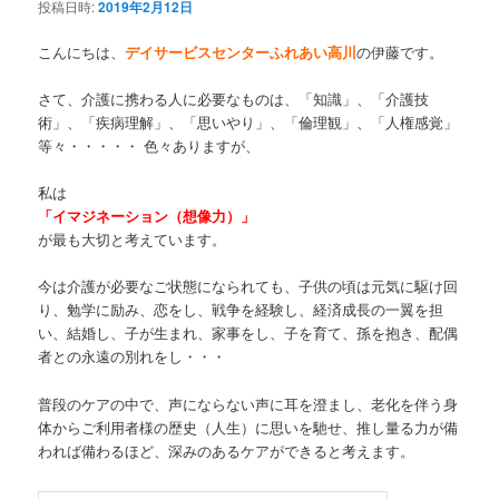
投稿日時:
2019年2月12日
こんにちは、
デイサービスセンターふれあい高川
の伊藤です。
さて、介護に携わる人に必要なものは、「知識」、「介護技
術」、「疾病理解」、「思いやり」、「倫理観」、「人権感覚」
等々・・・・・ 色々ありますが、
私は
「イマジネーション（想像力）」
が最も大切と考えています。
今は介護が必要なご状態になられても、子供の頃は元気に駆け回
り、勉学に励み、恋をし、戦争を経験し、経済成長の一翼を担
い、結婚し、子が生まれ、家事をし、子を育て、孫を抱き、配偶
者との永遠の別れをし・・・
普段のケアの中で、声にならない声に耳を澄まし、老化を伴う身
体からご利用者様の歴史（人生）に思いを馳せ、推し量る力が備
われば備わるほど、深みのあるケアができると考えます。