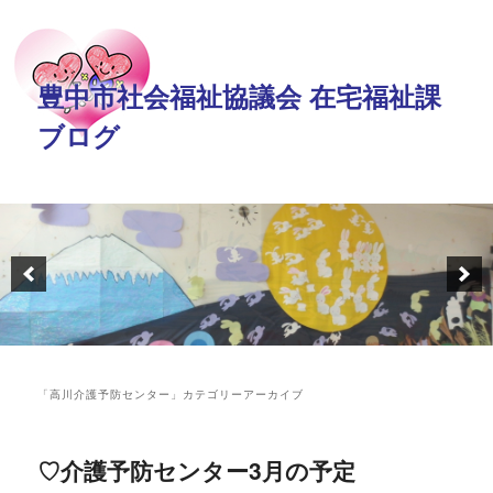
豊中市社会福祉協議会 在宅福祉課
ブログ
「
高川介護予防センター
」カテゴリーアーカイブ
♡介護予防センター3月の予定