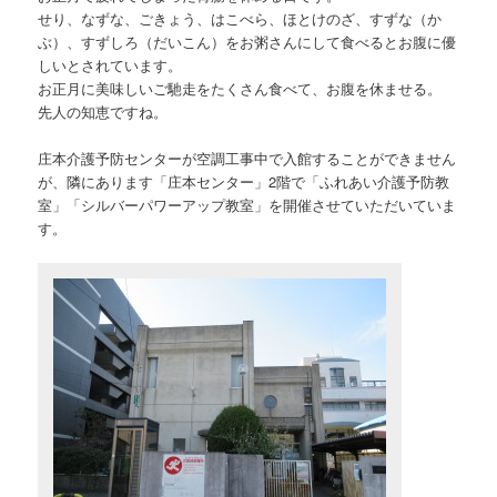
せり、なずな、ごきょう、はこべら、ほとけのざ、すずな（か
ぶ）、すずしろ（だいこん）をお粥さんにして食べるとお腹に優
しいとされています。
お正月に美味しいご馳走をたくさん食べて、お腹を休ませる。
先人の知恵ですね。
庄本介護予防センターが空調工事中で入館することができません
が、隣にあります「庄本センター」2階で「ふれあい介護予防教
室」「シルバーパワーアップ教室」を開催させていただいていま
す。