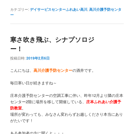
カテゴリー:
デイサービスセンターふれあい高川
,
高川介護予防センタ
ー
寒さ吹き飛ぶ、シナプソロジ
ー！
投稿日時:
2019年2月6日
こんにちは、
高川介護予防センター
の酒井です。
毎日寒い日が続きますね～
庄本介護予防センターの空調工事に伴い、昨年12月より隣の庄本
センター2階に場所を移して開催している、
庄本ふれあい介護予
防教室
。
場所が変わっても、みなさん変わらずお越しくださり本当にあり
がたいです！
ある参加者の方に聞くと・・・