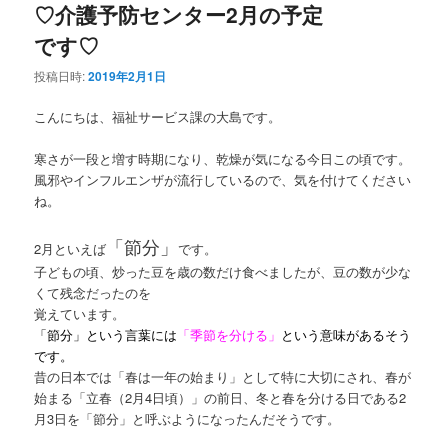
♡介護予防センター2月の予定
です♡
投稿日時:
2019年2月1日
こんにちは、福祉サービス課の大島です。
寒さが一段と増す時期になり、乾燥が気になる今日この頃です。
風邪やインフルエンザが流行しているので、気を付けてください
ね。
「節分」
2月といえば
です。
子どもの頃、炒った豆を歳の数だけ食べましたが、豆の数が少な
くて残念だったのを
覚えています。
「節分」という言葉には
「季節を分ける」
という意味があるそう
です。
昔の日本では「春は一年の始まり」として特に大切にされ、春が
始まる「立春（2月4日頃）」の前日、冬と春を分ける日である2
月3日を「節分」と呼ぶようになったんだそうです。