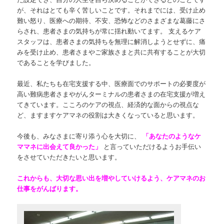
が、それはとても辛く苦しいことです。それまでには、受け止め
難い
怒り
、
医療への期待
、
不安
、
恐怖
などのさまざまな葛藤にさ
らされ、患者さまの気持ちが常に揺れ動いてます。 支えるケア
スタッフは、患者さまの気持ちを無理に解消しようとせずに、痛
みを受け止め、患者さまやご家族さまと共に共有することが大切
であることを学びました。
最近、私たちも在宅支援する中、医療面でのサポートの必要度が
高い難病患者さまやがんターミナルの患者さまの在宅支援が増え
てきています。こころのケアの視点、経済的な面からの視点な
ど、ますますケアマネの役割は大きくなっていると思います。
今後も、みなさまに寄り添う心を大切に、
「あなたのようなケ
ママネに出会えて良かった」
と言っていただけるようお手伝い
をさせていただきたいと思います。
これからも、大切な思い出を増やしていけるよう、ケアマネのお
仕事をがんばります。