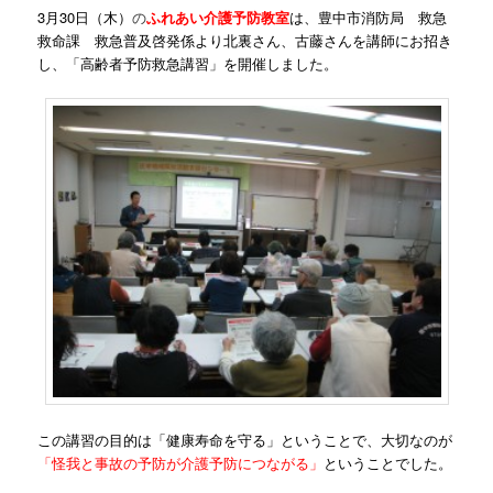
3月30日（木）
の
ふれあい介護予防教室
は、豊中市消防局 救急
救命課 救急普及啓発係より北裏さん、古藤さんを講師にお招き
し、「高齢者予防救急講習」を開催しました。
この講習の目的は「健康寿命を守る」ということで、大切なのが
「怪我と事故の予防が介護予防につながる」
ということでした。