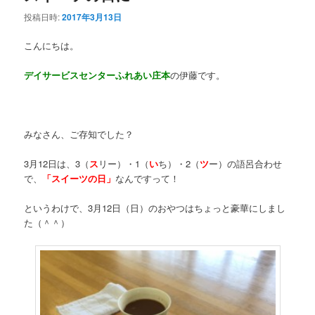
投稿日時:
2017年3月13日
こんにちは。
デイサービスセンターふれあい庄本
の伊藤です。
みなさん、ご存知でした？
3月12日は、3（
ス
リー）・1（
い
ち）・2（
ツ
ー）の語呂合わせ
で、
「スイーツの日」
なんですって！
というわけで、3月12日（日）のおやつはちょっと豪華にしまし
た（＾＾）