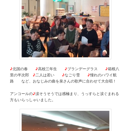
♪
北国の春
♪
高校三年生
♪
ブランデーグラス
♪
箱根八
里の半次郎
♪
二人は若い
♪
なごり雪
♪
憧れのハワイ航
路 など、おなじみの曲を泉さんの歌声に合わせて大合唱！
アンコールの
♪
涙そうそうでは感極まり、うっすらと涙ぐまれる
方もいらっしゃいました。