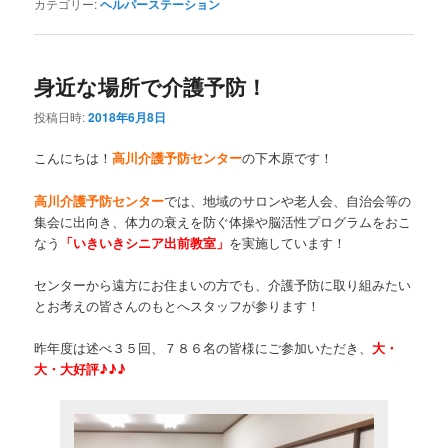
カテゴリー:
ヘルパーステーション
身近な場所で介護予防！
投稿日時:
2018年6月8日
こんにちは！
高川介護予防センター
の下木原です！
高川介護予防センター
では、地域のサロンや老人会、自治会等の
集会に出向き、体力の衰えを防ぐ体操や脳活性プログラムをおこ
なう
「いきいきシニア出前教室」
を実施しています！
センターから遠方にお住まいの方でも、介護予防に取り組みたい
とお考えの皆さんのもとへスタッフが参ります！
昨年度は述べ３５回、７８６名の皆様にご参加いただき、
大・
大・大好評♪♪♪