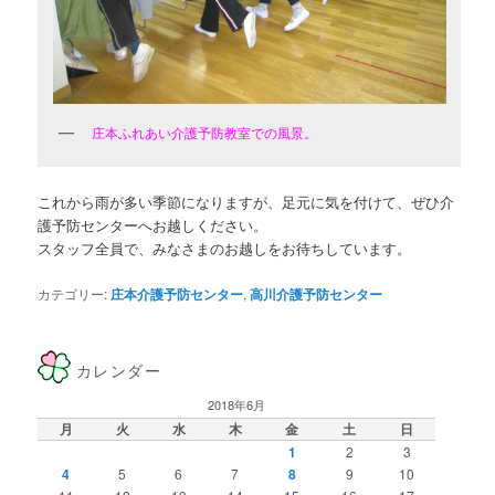
庄本ふれあい介護予防教室での風景。
これから雨が多い季節になりますが、足元に気を付けて、ぜひ介
護予防センターへお越しください。
スタッフ全員で、みなさまのお越しをお待ちしています。
カテゴリー:
庄本介護予防センター
,
高川介護予防センター
カレンダー
2018年6月
月
火
水
木
金
土
日
1
2
3
4
5
6
7
8
9
10