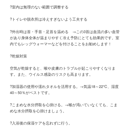
?室内は無理のない範囲で調整する
?トイレや脱衣所は冷えすぎないよう工夫する
?外出時は首・手首・足首を温める →この3首は血流の多い血管
があり身体全体が温まりやすく冷え予防にとても効果的です。室
内でもレッグウォーマーなどを付けることをお勧めします！
?乾燥対策
空気が乾燥すると、喉や皮膚のトラブルが起こりやすくなりま
す。また、ウイルス感染のリスクも高まります。
?加湿器の使用や濡れタオルを活用する。→気温18～22℃、湿度
40～50％がベストです。
?こまめな水分摂取を心掛ける。→喉が渇いていなくても、こま
めな水分摂取を心掛けましょう。
?入浴後の保湿ケアを忘れずに行う。