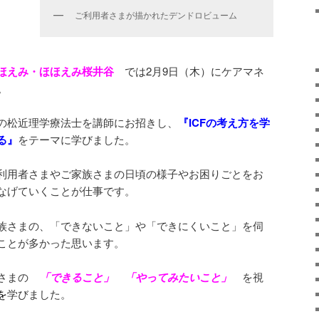
ご利用者さまが描かれたデンドロビューム
ほえみ・ほほえみ桜井谷
では2月9日（木）に
ケアマネ
。
の松近理学療法士を講師にお招きし、
『ICFの考え方を学
る』
をテーマに学びました。
利用者さまやご家族さまの日頃の様子やお困りごとをお
なげていくことが仕事です。
族さまの、「できないこと」や「できにくいこと」を伺
ことが多かった思います。
者さまの
「できること」 「やってみたいこと」
を視
を
学びました。