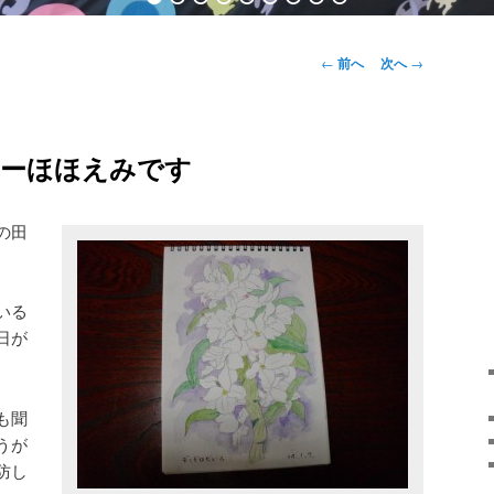
投稿ナビゲー
←
前へ
次へ
→
ション
ーほほえみです
の田
いる
日が
も聞
うが
防し