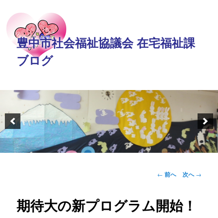
豊中市社会福祉協議会 在宅福祉課
ブログ
投稿ナビゲーション
←
前へ
次へ
→
期待大の新プログラム開始！