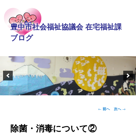
豊中市社会福祉協議会 在宅福祉課
ブログ
投稿ナビゲーション
←
前へ
次へ
→
除菌・消毒について②