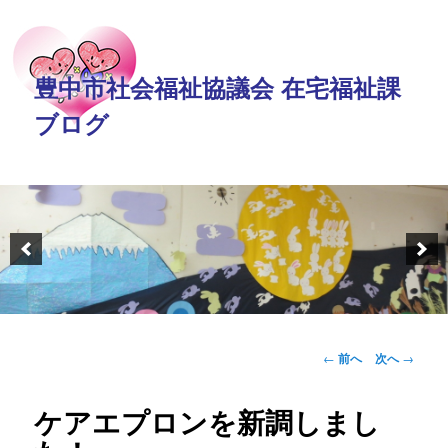
豊中市社会福祉協議会 在宅福祉課
ブログ
投稿ナビゲーション
←
前へ
次へ
→
ケアエプロンを新調しまし