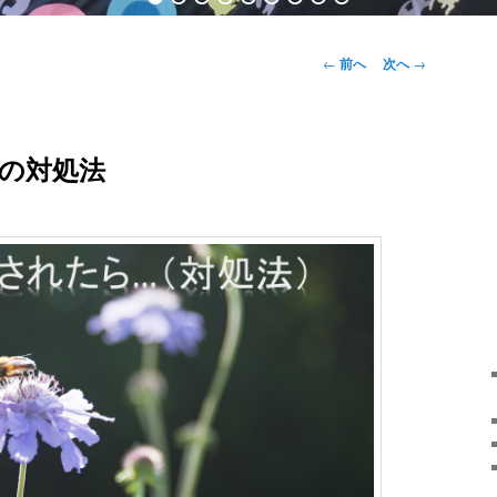
投稿ナビゲー
←
前へ
次へ
→
ション
の対処法