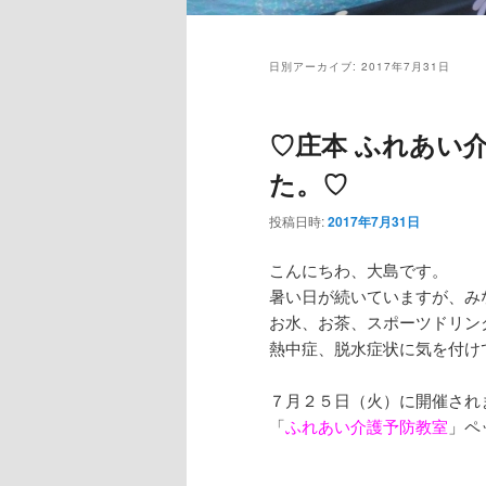
日別アーカイブ:
2017年7月31日
♡庄本 ふれあい
た。♡
投稿日時:
2017年7月31日
こんにちわ、大島です。
暑い日が続いていますが、み
お水、お茶、スポーツドリン
熱中症、脱水症状に気を付け
７月２５日（火）に開催され
「
ふれあい介護予防教室
」ペ