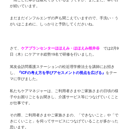
が続いています。
まだまだインフルエンザの声も聞こえていますので、手洗い・う
がいはこまめに、しっかりと予防してくださいね。
さて、
ケアプランセンターほほえみ・ほほえみ桜井谷
では2月9
日（木）に
ケアマネ総勢19名で研修を行いました。
篤友会訪問看護ステーションの松近理学療法士を講師にお招き
し、
『ICFの考え方を学びアセスメントの視点を広げる』
をテー
マに学びました。
私たちケアマネジャーは、ご利用者さまやご家族さまの日頃の様
子やお困りごとをお聞きし、介護サービス等につなげていくこと
が仕事です。
その際、ご利用者さまやご家族さまの、「できないこと」や「で
きにくいこと」を伺ってサービスにつなげていることが多かった
思います。